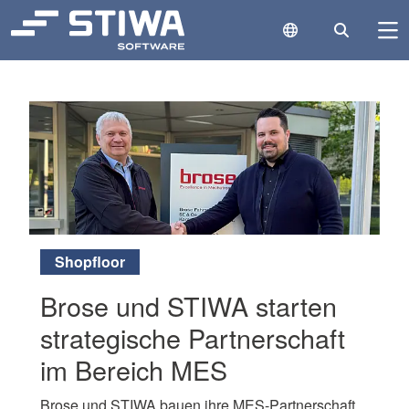
Language Switc
Search
N
Search
Cle
Shopfloor
Brose und STIWA starten
strategische Partnerschaft
im Bereich MES
Brose und STIWA bauen ihre MES-Partnerschaft