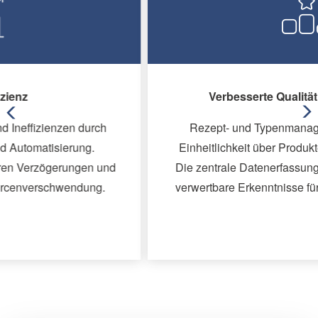
Verbesserte Qualität und Konsistenz
Arrow Left
Ar
Rezept- und Typenmanagement gewährleisten
Einheitlichkeit über Produkte und Chargen hinweg.
Die zentrale Datenerfassung liefert zuverlässige und
verwertbare Erkenntnisse für die Qualitätssicherung.