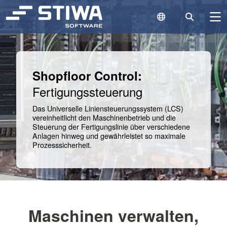
Language Switc
Search
N
Search
Cle
Shopfloor Control:
Fertigungssteuerung
Das Universelle Liniensteuerungssystem (LCS)
vereinheitlicht den Maschinenbetrieb und die
Steuerung der Fertigungslinie über verschiedene
Anlagen hinweg und gewährleistet so maximale
Prozesssicherheit.
Maschinen verwalten,