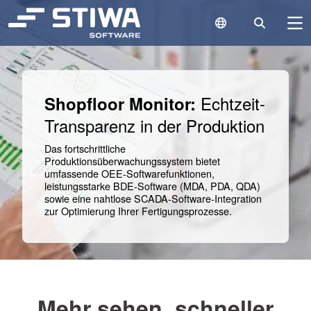
Language Switc
Search
N
Search
Cle
Echtzeit-
Shopfloor Monitor:
Transparenz in der Produktion
Das fortschrittliche
Produktionsüberwachungssystem bietet
umfassende OEE-Softwarefunktionen,
leistungsstarke BDE-Software (MDA, PDA, QDA)
sowie eine nahtlose SCADA-Software-Integration
zur Optimierung Ihrer Fertigungsprozesse.
Mehr sehen, schneller